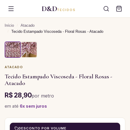
D&D
TECIDOS
Início
/
Atacado
/
Tecido Estampado Viscoseda - Floral Rosas - Atacado
ATACADO
Tecido Estampado Viscoseda - Floral Rosas -
Atacado
R$ 28,90
por
metro
em até
6
x sem juros
DESCONTO POR VOLUME