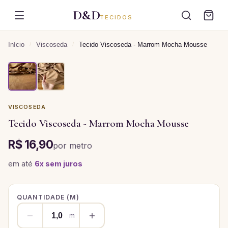
D&D
TECIDOS
Início
/
Viscoseda
/
Tecido Viscoseda - Marrom Mocha Mousse
VISCOSEDA
Tecido Viscoseda - Marrom Mocha Mousse
R$ 16,90
por
metro
em até
6
x sem juros
QUANTIDADE (
M
)
m