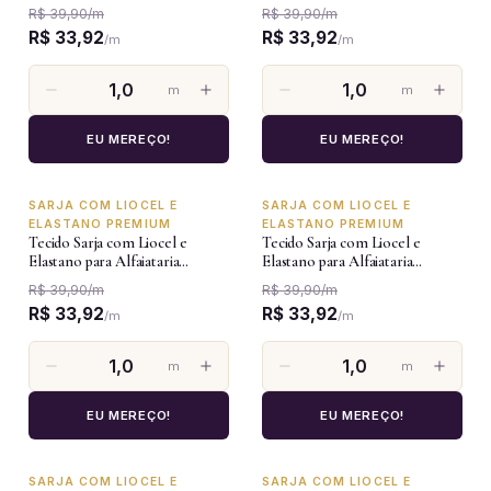
Premium - Verde Militar
Premium - Verde Frio
R$ 39,90
/
m
R$ 39,90
/
m
R$ 33,92
R$ 33,92
/
m
/
m
m
m
EU MEREÇO!
EU MEREÇO!
SARJA COM LIOCEL E
SARJA COM LIOCEL E
-15%
-15%
ELASTANO PREMIUM
ELASTANO PREMIUM
Tecido Sarja com Liocel e
Tecido Sarja com Liocel e
Elastano para Alfaiataria
Elastano para Alfaiataria
Premium - Preto Jeans
Premium - Branco
R$ 39,90
/
m
R$ 39,90
/
m
R$ 33,92
R$ 33,92
/
m
/
m
m
m
EU MEREÇO!
EU MEREÇO!
SARJA COM LIOCEL E
SARJA COM LIOCEL E
-15%
-15%