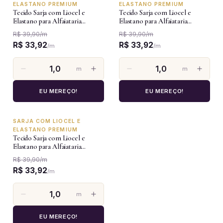
ELASTANO PREMIUM
ELASTANO PREMIUM
Tecido Sarja com Liocel e
Tecido Sarja com Liocel e
Elastano para Alfaiataria
Elastano para Alfaiataria
Premium - Bege
Premium - Azul Jeans
R$ 39,90
/
m
R$ 39,90
/
m
R$ 33,92
R$ 33,92
/
m
/
m
m
m
EU MEREÇO!
EU MEREÇO!
SARJA COM LIOCEL E
-15%
ELASTANO PREMIUM
Tecido Sarja com Liocel e
Elastano para Alfaiataria
Premium - Azul Bebê
R$ 39,90
/
m
R$ 33,92
/
m
m
EU MEREÇO!