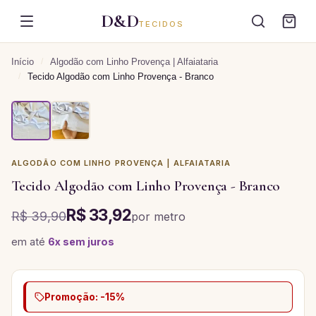
D&D
TECIDOS
Início
/
Algodão com Linho Provença | Alfaiataria
/
Tecido Algodão com Linho Provença - Branco
ALGODÃO COM LINHO PROVENÇA | ALFAIATARIA
Tecido Algodão com Linho Provença - Branco
R$ 33,92
R$ 39,90
por
metro
em até
6
x sem juros
Promoção: -15%