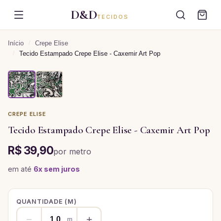
D&D
TECIDOS
Início
/
Crepe Elise
/
Tecido Estampado Crepe Elise - Caxemir Art Pop
CREPE ELISE
Tecido Estampado Crepe Elise - Caxemir Art Pop
R$ 39,90
por
metro
em até
6
x sem juros
QUANTIDADE (
M
)
m