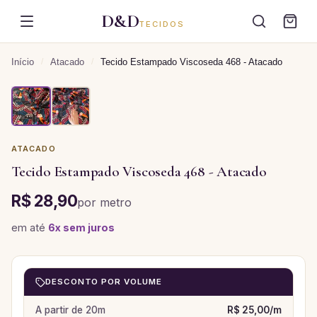
D&D
TECIDOS
Início
/
Atacado
/
Tecido Estampado Viscoseda 468 - Atacado
ATACADO
Tecido Estampado Viscoseda 468 - Atacado
R$ 28,90
por
metro
em até
6
x sem juros
DESCONTO POR VOLUME
A partir de
20
m
R$ 25,00
/
m