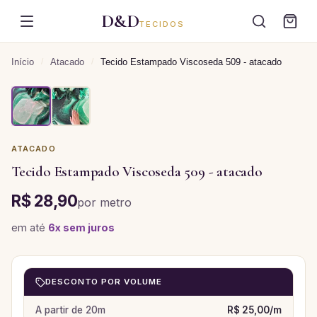
D&D
TECIDOS
Início
/
Atacado
/
Tecido Estampado Viscoseda 509 - atacado
ATACADO
Tecido Estampado Viscoseda 509 - atacado
R$ 28,90
por
metro
em até
6
x sem juros
DESCONTO POR VOLUME
A partir de
20
m
R$ 25,00
/
m