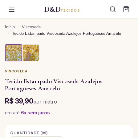
D&D
TECIDOS
Início
/
Viscoseda
/
Tecido Estampado Viscoseda Azulejos Portugueses Amarelo
VISCOSEDA
Tecido Estampado Viscoseda Azulejos
Portugueses Amarelo
R$ 39,90
por
metro
em até
6
x sem juros
QUANTIDADE (
M
)