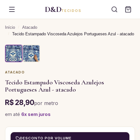
D&D
TECIDOS
Início
/
Atacado
/
Tecido Estampado Viscoseda Azulejos Portugueses Azul - atacado
ATACADO
Tecido Estampado Viscoseda Azulejos
Portugueses Azul - atacado
R$ 28,90
por
metro
em até
6
x sem juros
DESCONTO POR VOLUME