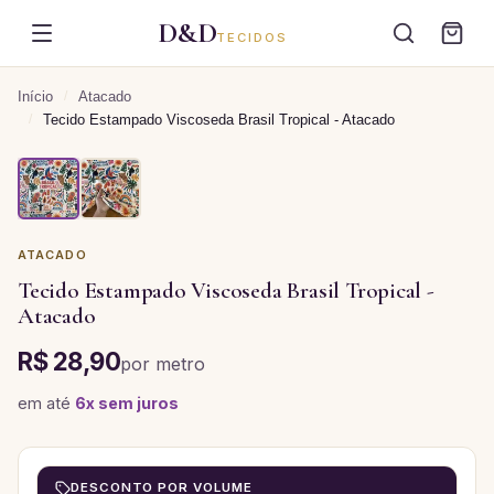
D&D
TECIDOS
Início
/
Atacado
/
Tecido Estampado Viscoseda Brasil Tropical - Atacado
ATACADO
Tecido Estampado Viscoseda Brasil Tropical -
Atacado
R$ 28,90
por
metro
em até
6
x sem juros
DESCONTO POR VOLUME