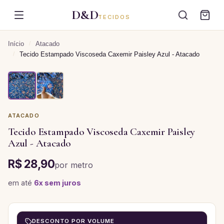
D&D
TECIDOS
Início
/
Atacado
/
Tecido Estampado Viscoseda Caxemir Paisley Azul - Atacado
ATACADO
Tecido Estampado Viscoseda Caxemir Paisley
Azul - Atacado
R$ 28,90
por
metro
em até
6
x sem juros
DESCONTO POR VOLUME