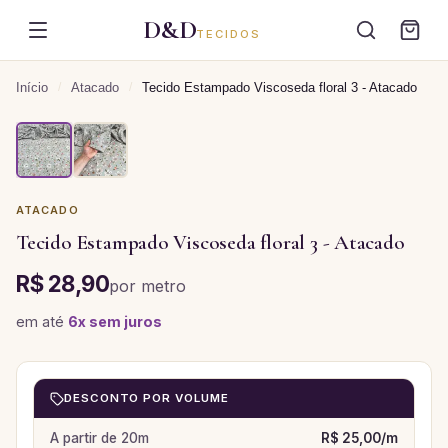
D&D
TECIDOS
Início
/
Atacado
/
Tecido Estampado Viscoseda floral 3 - Atacado
ATACADO
Tecido Estampado Viscoseda floral 3 - Atacado
R$ 28,90
por
metro
em até
6
x sem juros
DESCONTO POR VOLUME
A partir de
20
m
R$ 25,00
/
m