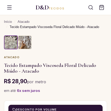
D&D
TECIDOS
Início
/
Atacado
/
Tecido Estampado Viscoseda Floral Delicado Miúdo - Atacado
ATACADO
Tecido Estampado Viscoseda Floral Delicado
Miúdo - Atacado
R$ 28,90
por
metro
em até
6
x sem juros
DESCONTO POR VOLUME