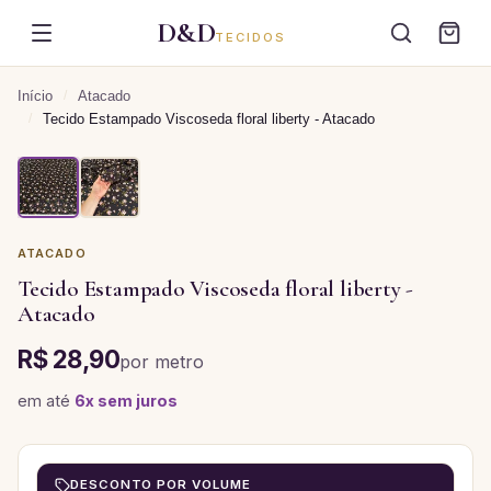
D&D
TECIDOS
Início
/
Atacado
/
Tecido Estampado Viscoseda floral liberty - Atacado
ATACADO
Tecido Estampado Viscoseda floral liberty -
Atacado
R$ 28,90
por
metro
em até
6
x sem juros
DESCONTO POR VOLUME