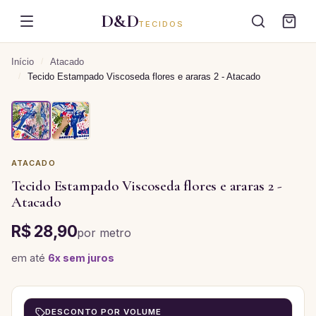
D&D
TECIDOS
Início
/
Atacado
/
Tecido Estampado Viscoseda flores e araras 2 - Atacado
ATACADO
Tecido Estampado Viscoseda flores e araras 2 -
Atacado
R$ 28,90
por
metro
em até
6
x sem juros
DESCONTO POR VOLUME