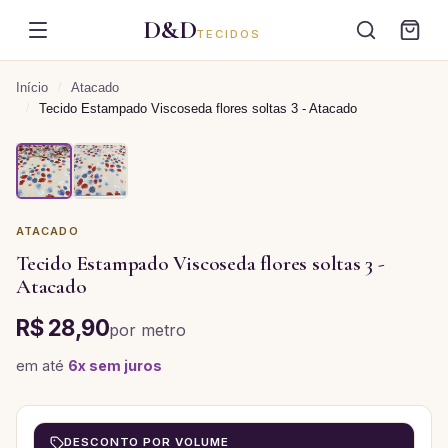
D&D
TECIDOS
Início
/
Atacado
/
Tecido Estampado Viscoseda flores soltas 3 - Atacado
ATACADO
Tecido Estampado Viscoseda flores soltas 3 -
Atacado
R$ 28,90
por
metro
em até
6
x sem juros
DESCONTO POR VOLUME