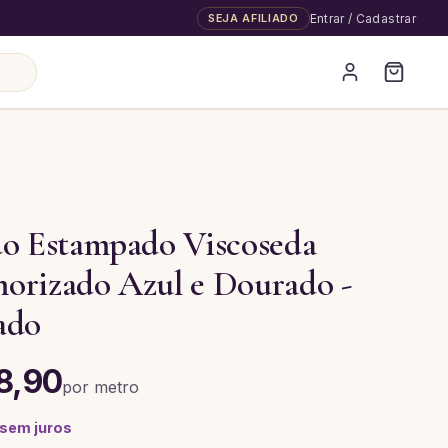
SEJA AFILIADO
Entrar / Cadastrar
do Estampado Viscoseda
orizado Azul e Dourado -
ado
8,90
por
metro
 sem juros