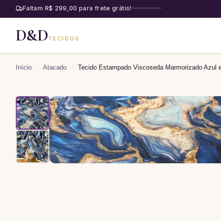
Faltam R$ 299,00 para frete grátis!
D&D
TECIDOS
Início
/
Atacado
/
Tecido Estampado Viscoseda Marmorizado Azul e