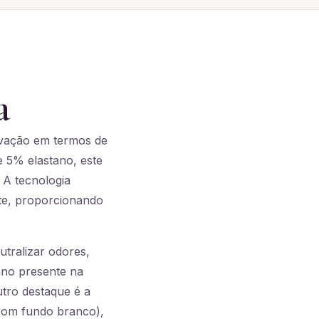
a
ovação em termos de
e 5% elastano, este
 A tecnologia
nte, proporcionando
tralizar odores,
ano presente na
tro destaque é a
 com fundo branco),