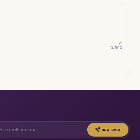
0
/
500
Inscrever