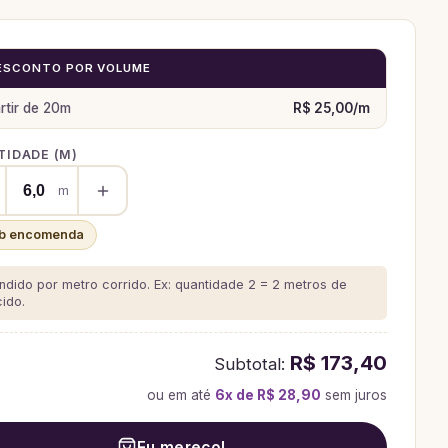
ESCONTO POR VOLUME
rtir de
20
m
R$ 25,00
/
m
IDADE (
M
)
m
b encomenda
ndido por metro corrido. Ex: quantidade 2 = 2 metros de
cido.
R$ 173,40
Subtotal:
ou em até
6
x de
R$ 28,90
sem juros
Eu mereço!