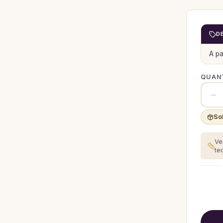
D
A pa
QUANT
So
Ve
te