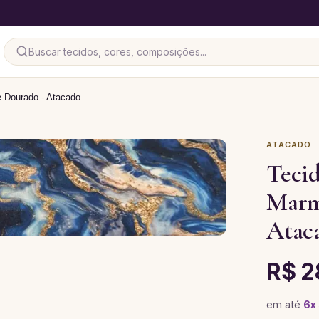
 Dourado - Atacado
ATACADO
Teci
Marm
Atac
R$ 2
em até
6
x