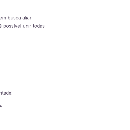
em busca aliar
 possível unir todas
ntade!
r.