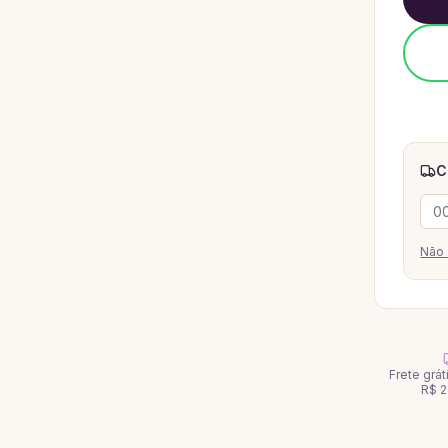
C
Não 
Frete grá
R$ 2