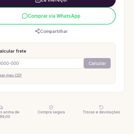
Comprar via WhatsApp
Compartilhar
alcular frete
Calcular
sei meu CEP
tis acima de
Compra segura
Trocas e devoluções
99,00