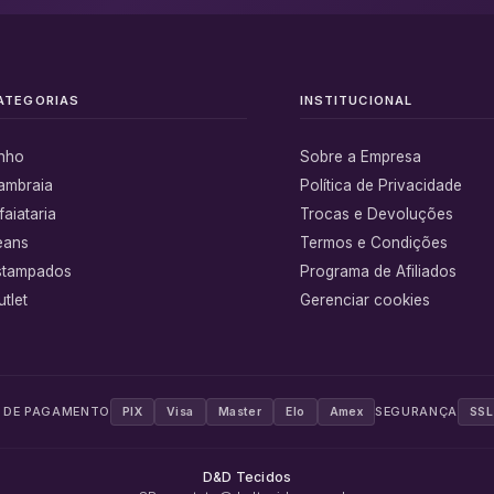
ATEGORIAS
INSTITUCIONAL
inho
Sobre a Empresa
ambraia
Política de Privacidade
faiataria
Trocas e Devoluções
eans
Termos e Condições
stampados
Programa de Afiliados
tlet
Gerenciar cookies
 DE PAGAMENTO
SEGURANÇA
PIX
Visa
Master
Elo
Amex
SSL
D&D Tecidos