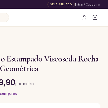
SEJA AFILIADO
Entrar / Cadastrar
A
do Estampado Viscoseda Rocha
 Geométrica
9,90
por
metro
 sem juros