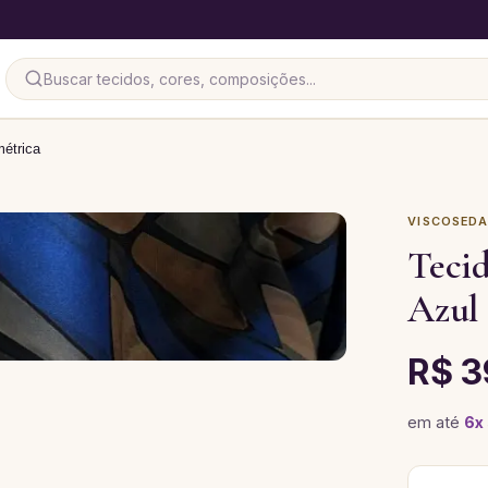
étrica
VISCOSED
Teci
Azul
R$ 3
em até
6
x