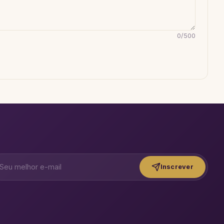
0
/
500
Inscrever