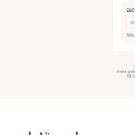
C
Não 
Frete grá
R$ 2