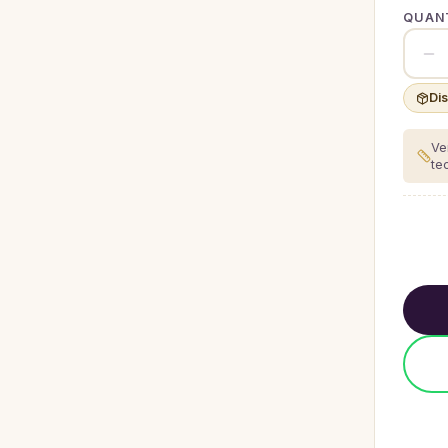
QUANT
Di
Ve
te