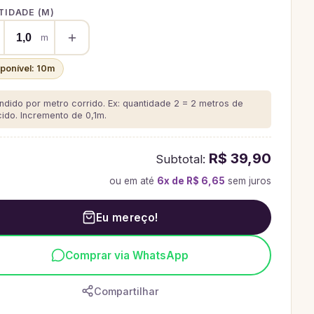
IDADE (
M
)
m
sponível:
10
m
ndido por metro corrido. Ex: quantidade 2 = 2 metros de
cido.
Incremento de 0,1m.
R$ 39,90
Subtotal:
ou em até
6
x de
R$ 6,65
sem juros
Eu mereço!
Comprar via WhatsApp
Compartilhar