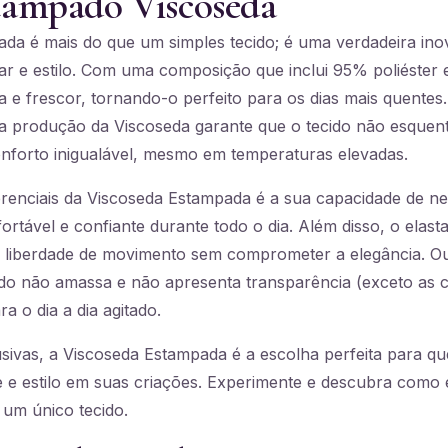
tampado Viscoseda
da é mais do que um simples tecido; é uma verdadeira in
ar e estilo. Com uma composição que inclui 95% poliéster 
a e frescor, tornando-o perfeito para os dias mais quentes.
na produção da Viscoseda garante que o tecido não esque
forto inigualável, mesmo em temperaturas elevadas.
renciais da Viscoseda Estampada é a sua capacidade de neu
rtável e confiante durante todo o dia. Além disso, o elast
 liberdade de movimento sem comprometer a elegância. Ou
ecido não amassa e não apresenta transparência (exceto as
a o dia a dia agitado.
ivas, a Viscoseda Estampada é a escolha perfeita para qu
e e estilo em suas criações. Experimente e descubra como é
 um único tecido.