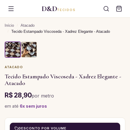
D&D
TECIDOS
Início
/
Atacado
/
Tecido Estampado Viscoseda - Xadrez Elegante - Atacado
ATACADO
Tecido Estampado Viscoseda - Xadrez Elegante -
Atacado
R$ 28,90
por
metro
em até
6
x sem juros
DESCONTO POR VOLUME